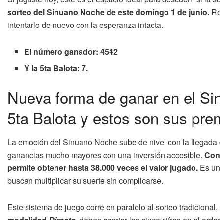
sorteo del Sinuano Noche de este domingo 1 de junio.
Rev
intentarlo de nuevo con la esperanza intacta.
El número ganador: 4542
Y la 5ta Balota: 7.
Nueva forma de ganar en el Si
5ta Balota y estos son sus pre
La emoción del Sinuano Noche sube de nivel con la llegada d
ganancias mucho mayores con una inversión accesible.
Con
permite obtener hasta 38.000 veces el valor jugado.
Es un
buscan multiplicar su suerte sin complicarse.
Este sistema de juego corre en paralelo al sorteo tradicional,
modalidad
Directo
, debes acertar las cinco cifras en el ord