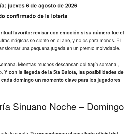
Día: jueves 6 de agosto de 2026
do confirmado de la lotería
tual favorito: revisar con emoción si su número fue el
cifras mágicas se siente en el aire, y no es para menos. El
transformar una pequeña jugada en un premio inolvidable.
de semana. Mientras muchos descansan del trajín semanal,
o.
Y con la llegada de la 5ta Balota, las posibilidades de
e cada domingo un momento clave para los jugadores
tería Sinuano Noche – Domingo
uerte te sonrió.
Te presentamos el resultado oficial del