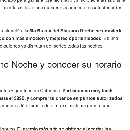
o
, aciertas si los cinco números aparecen en cualquier orden,
la atención,
la 5ta Balota del Sinuano Noche se convierte
uego con más emoción y mejores oportunidades.
Es una
 quienes ya disfrutan del sorteo todas las noches.
ano Noche y conocer su horario
nales y queridos en Colombia.
Participar es muy fácil:
asta el 9999, y comprar tu chance en puntos autorizados
 números tú mismo o dejar que el sistema genere una
l sorteo.
El premio más alto se obtiene al acertar las