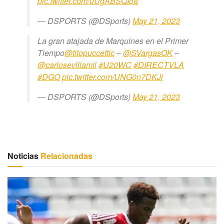
pic.twitter.com/uUgABSQIo8
— DSPORTS (@DSports)
May 21, 2023
La gran atajada de Marquines en el Primer
Tiempo
@titopuccettic
–
@SVargasOK
–
@carlosevillamil
#U20WC
#DIRECTVLA
#DGO
pic.twitter.com/UNG0n7DKJi
— DSPORTS (@DSports)
May 21, 2023
Noticias
Relacionadas