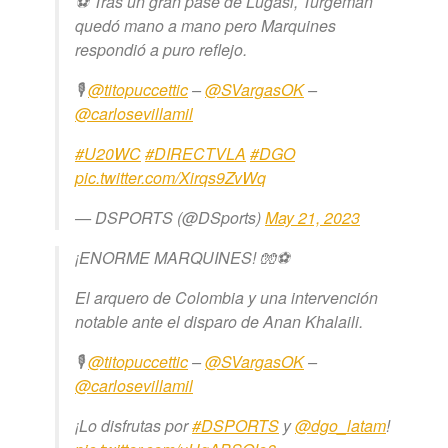
⚽ Tras un gran pase de Lugasi, Turgeman
quedó mano a mano pero Marquines
respondió a puro reflejo.
🎙️
@titopuccettic
–
@SVargasOK
–
@carlosevillamil
#U20WC
#DIRECTVLA
#DGO
pic.twitter.com/Xirqs9ZvWq
— DSPORTS (@DSports)
May 21, 2023
¡ENORME MARQUINES! 🧤⚽
El arquero de Colombia y una intervención
notable ante el disparo de Anan Khalaili.
🎙️
@titopuccettic
–
@SVargasOK
–
@carlosevillamil
¡Lo disfrutas por
#DSPORTS
y
@dgo_latam
!