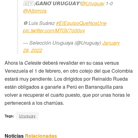
🇺🇾 ¡𝙂𝘼𝙉𝙊́ 𝙐𝙍𝙐𝙂𝙐𝘼𝙔!
@Uruguay
1-0
@Albirroja
⚽️ Luis Suárez
#ElEquipoQueNosUne
pic.twitter.com/MTGV7o00uy
— Selección Uruguaya (@Uruguay)
January
28, 2022
Ahora la
Celeste
deberá revalidar en su casa versus
Venezuela el 1 de febrero, en otro cotejo del que Colombia
estará muy pendiente. Los dirigidos por Reinaldo Rueda
están obligados a ganarle a Perú en Barranquilla para
volver a recuperar el cuarto puesto, que por unas horas le
pertenecerá a los charrúas.
Tags:
Uruguay
Noticias
Relacionadas