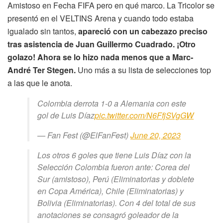
Amistoso en Fecha FIFA pero en qué marco. La Tricolor se
presentó en el VELTINS Arena y cuando todo estaba
igualado sin tantos,
apareció con un cabezazo preciso
tras asistencia de Juan Guillermo Cuadrado. ¡Otro
golazo! Ahora se lo hizo nada menos que a Marc-
André Ter Stegen.
Uno más a su lista de selecciones top
a las que le anota.
Colombia derrota 1-0 a Alemania con este
gol de Luis Díaz
pic.twitter.com/N6FfjSVgGW
— Fan Fest (@ElFanFest)
June 20, 2023
Los otros 6 goles que tiene Luis Díaz con la
Selección Colombia fueron ante: Corea del
Sur (amistoso), Perú (Eliminatorias y doblete
en Copa América), Chile (Eliminatorias) y
Bolivia (Eliminatorias). Con 4 del total de sus
anotaciones se consagró goleador de la