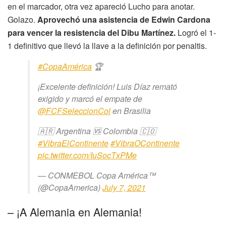
en el marcador, otra vez apareció Lucho para anotar.
Golazo.
Aprovechó una asistencia de Edwin Cardona
para vencer la resistencia del Dibu Martínez.
Logró el 1-
1 definitivo que llevó la llave a la definición por penaltis.
#CopaAmérica
🏆
¡Excelente definición! Luis Díaz remató
exigido y marcó el empate de
@FCFSeleccionCol
en Brasilia
🇦🇷 Argentina 🆚 Colombia 🇨🇴
#VibraElContinente
#VibraOContinente
pic.twitter.com/IuSocTxPMe
— CONMEBOL Copa América™️
(@CopaAmerica)
July 7, 2021
– ¡A Alemania en Alemania!