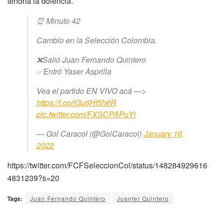
tendría la dolencia.
⏰ Minuto 42
Cambio en la Selección Colombia.
❌Salió Juan Fernando Quintero
✅Entró Yaser Asprilla
Vea el partido EN VIVO acá —>
https://t.co/jGu6Hf5h6R
pic.twitter.com/FXSCPAPuYi
— Gol Caracol (@GolCaracol)
January 16,
2022
https://twitter.com/FCFSeleccionCol/status/148284929616
4831239?s=20
Tags:
Juan Fernando Quintero
Juanfer Quintero