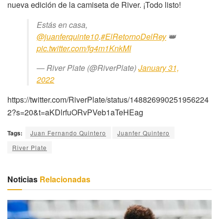
nueva edición de la camiseta de River. ¡Todo listo!
Estás en casa,
@juanferquinte10
.
#ElRetornoDelRey
👑
pic.twitter.com/fg4m1KnkMI
— River Plate (@RiverPlate)
January 31,
2022
https://twitter.com/RiverPlate/status/148826990251956224
2?s=20&t=aKDlrfuORvPVeb1aTeHEag
Tags:
Juan Fernando Quintero
Juanfer Quintero
River Plate
Noticias
Relacionadas