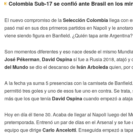
Colombia Sub-17 se confió ante Brasil en los mi
El nuevo compromiso de la
Selección Colombia
llega con e
pasó mal en sus dos primeros partidos en Napoli y le anotar
viene siendo figura en Banfield. ¿Quién tapa ante Argentina?
Son momentos diferentes y eso nace desde el mismo Mundial.
José Pékerman
,
David Ospina
sí fue a Rusia 2018, atajó y
del Mundo
se dio el descanso de
Iván Arboleda
quien, por 
A la fecha ya suma 5 presencias con la camiseta de Banfield. 
permitió tres goles y uno de esos fue uno en contra. Se trata, 
más que los que tenía
David Ospina
cuando empezó a ataja
Hoy en día él tiene 30. Acaba de llegar al Napoli luego del 
pretemporada. Entrenó un par de días en el Arsenal y se fue
equipo que dirige
Carlo Ancelotti
. Enseguida empezó a tapar