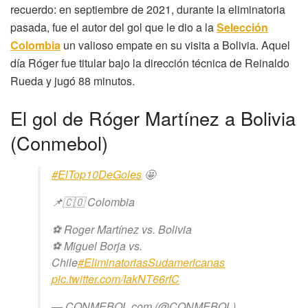
recuerdo: en septiembre de 2021, durante la eliminatoria
pasada, fue el autor del gol que le dio a la
Selección
Colombia
un valioso empate en su visita a Bolivia. Aquel
día Róger fue titular bajo la dirección técnica de Reinaldo
Rueda y jugó 88 minutos.
El gol de Róger Martínez a Bolivia
(Conmebol)
#ElTop10DeGoles
🤩
📌🇨🇴 Colombia
⚽ Roger Martínez vs. Bolivia
⚽ Miguel Borja vs.
Chile
#EliminatoriasSudamericanas
pic.twitter.com/IakNT66rfC
— CONMEBOL.com (@CONMEBOL)