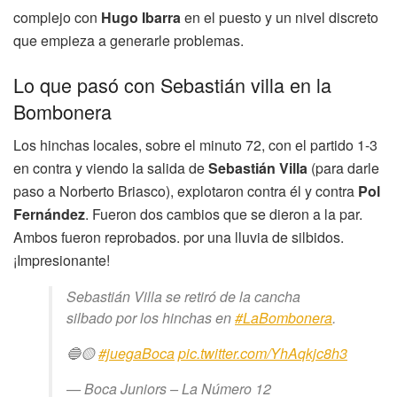
complejo con
Hugo Ibarra
en el puesto y un nivel discreto
que empieza a generarle problemas.
Lo que pasó con Sebastián villa en la
Bombonera
Los hinchas locales, sobre el minuto 72, con el partido 1-3
en contra y viendo la salida de
Sebastián Villa
(para darle
paso a Norberto Briasco), explotaron contra él y contra
Pol
Fernández
. Fueron dos cambios que se dieron a la par.
Ambos fueron reprobados. por una lluvia de silbidos.
¡Impresionante!
Sebastián Villa se retiró de la cancha
silbado por los hinchas en
#LaBombonera
.
🔵🟡
#juegaBoca
pic.twitter.com/YhAqkjc8h3
— Boca Juniors – La Número 12