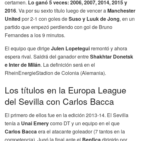
certamen.
Lo ganó 5 veces: 2006, 2007, 2014, 2015 y
2016
. Va por su sexto título luego de vencer a
Manchester
United
por 2-1 con goles de
Suso y Luuk de Jong
, en un
partido que empezó perdiendo con gol de Bruno
Fernandes a los 9 minutos.
El equipo que dirige
Julen Lopetegui
remontó y ahora
espera rival. Saldrá del ganador entre
Shakhtar Donetsk
e Inter de Milán
. La definición será en el
RheinEnergieStadion de Colonia (Alemania).
Los títulos en la Europa League
del Sevilla con Carlos Bacca
El primero de ellos fue en la edición 2013-14. El Sevilla
tenía a
Unai Emery
como DT y un equipo en el que
Carlos Bacca
era el atacante goleador (7 tantos en la
competencia). Jugó la final ante el
Benfica
dirigido por