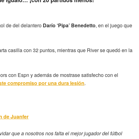
que igualó… ¡con 20 partidos menos!
ol de del delantero
Darío ‘Pipa’ Benedetto
, en el juego que
arta casilla con 32 puntos, mientras que River se quedó en la
iors con Espn y además de mostrase satisfecho con el
ste compromiso por una dura lesión
.
n de Juanfer
dar que a nosotros nos falta el mejor jugador del fútbol