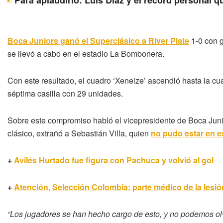
Para aplaudirlo: Luis Díaz y el récord personal 
Boca Juniors ganó el Superclásico a River Plate
1-0 con g
se llevó a cabo en el estadio La Bombonera.
Con este resultado, el cuadro ‘Xeneize’ ascendió hasta la cu
séptima casilla con 29 unidades.
Sobre este compromiso habló el vicepresidente de Boca Jun
clásico, extrañó a Sebastián Villa, quien
no pudo estar en e
+
Avilés Hurtado fue figura con Pachuca y volvió al gol
+
Atención, Selección Colombia: parte médico de la lesió
“Los jugadores se han hecho cargo de esto, y no podemos olvi