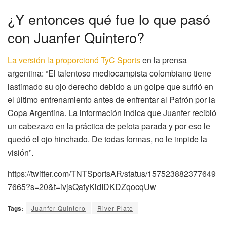
¿Y entonces qué fue lo que pasó
con Juanfer Quintero?
La versión la proporcionó TyC Sports
en la prensa
argentina: “El talentoso mediocampista colombiano tiene
lastimado su ojo derecho debido a un golpe que sufrió en
el último entrenamiento antes de enfrentar al Patrón por la
Copa Argentina. La información indica que Juanfer recibió
un cabezazo en la práctica de pelota parada y por eso le
quedó el ojo hinchado. De todas formas, no le impide la
visión”.
https://twitter.com/TNTSportsAR/status/157523882377649
7665?s=20&t=ivjsQafyKidIDKDZqocqUw
Tags:
Juanfer Quintero
River Plate