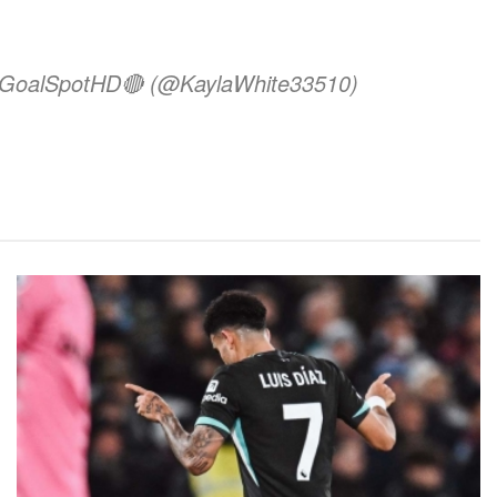
m @GoalSpotHD🔴 (@KaylaWhite33510)