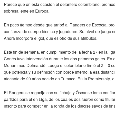
Parece que en esta ocasión el delantero colombiano, promesa
sobresaliente en Europa.
En poco tiempo desde que arribó al Rangers de Escocia, pro
confianza de cuerpo técnico y jugadores. Su nivel de juego su
Ahora incorpora el gol, que es otro de sus atributos.
Este fin de semana, en cumplimiento de la fecha 27 en la liga
Cortés tuvo intervención durante los dos primeros goles. En el
Mohammed Doimandé. Luego el colombiano firmó el 2 – 0 con 
que potencia y su definición con borde interno, a esa distanci
atacante de 20 años nacido en Tumaco. En la Premiership, el
El Rangers se regocija con su fichaje y Óscar se toma confia
partidos para él en Liga, de los cuales dos fueron como titu
inscrito para competir en la ronda de los dieciseisavos de fi