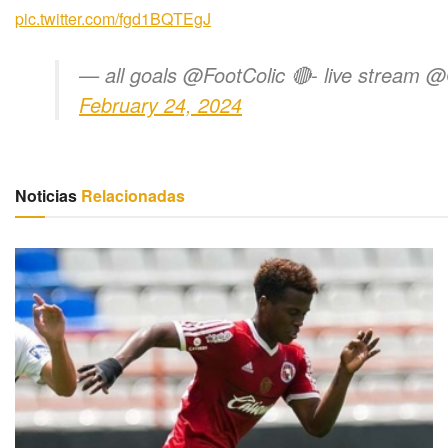
pic.twitter.com/fgd1BQTEgJ
— all goals @FootColic 🔴- live strea
February 24, 2024
Noticias
Relacionadas