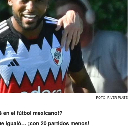
FOTO: RIVER PLATE
é en el fútbol mexicano!?
que igualó… ¡con 20 partidos menos!