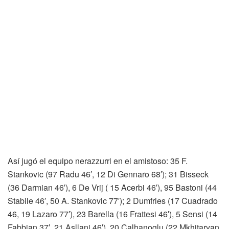
Así jugó el equipo nerazzurri en el amistoso: 35 F.
Stankovic (97 Radu 46′, 12 Di Gennaro 68′); 31 Bisseck
(36 Darmian 46′), 6 De Vrij ( 15 Acerbi 46′), 95 Bastoni (44
Stabile 46′, 50 A. Stankovic 77′); 2 Dumfries (17 Cuadrado
46, 19 Lazaro 77′), 23 Barella (16 Frattesi 46′), 5 Sensi (14
Fabbian 37′, 21 Asllani 46′), 20 Calhanoglu (22 Mkhitaryan