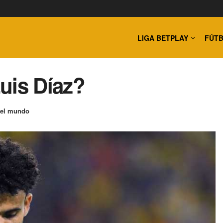
LIGA BETPLAY
FÚTB
Luis Díaz?
 el mundo