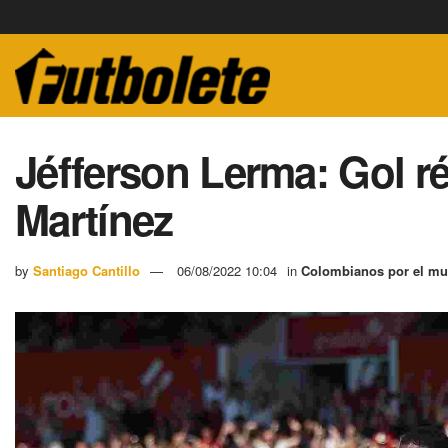
Jéfferson Lerma: Gol ré
Martínez
by
Santiago Cantillo
06/08/2022 10:04
in
Colombianos por el m