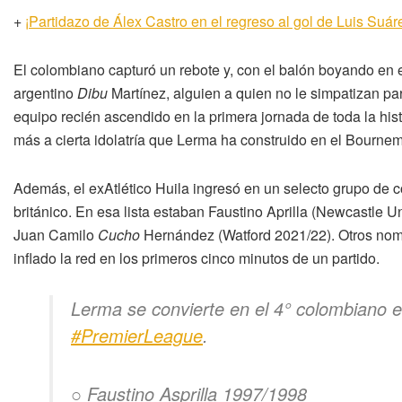
+
¡Partidazo de Álex Castro en el regreso al gol de Luis Suá
El colombiano capturó un rebote y, con el balón boyando en e
argentino
Dibu
Martínez, alguien a quien no le simpatizan p
equipo recién ascendido en la primera jornada de toda la hi
más a cierta idolatría que Lerma ha construido en el Bournem
Además, el exAtlético Huila ingresó en un selecto grupo de
británico. En esa lista estaban Faustino Aprilla (Newcastle 
Juan Camilo
Cucho
Hernández (Watford 2021/22). Otros nom
inflado la red en los primeros cinco minutos de un partido.
Lerma se convierte en el 4° colombiano 
#PremierLeague
.
○ Faustino Asprilla 1997/1998