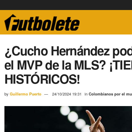
¿Cucho Hernández podr
el MVP de la MLS? ¡
HISTÓRICOS!
by
Guillermo Puerto
24/10/2024 19:31
in
Colombianos por el m