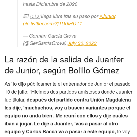
hasta Diciembre de 2026
ℹ️El 🇨🇴 llega libre tras su paso por
#Junior
.
pic.twitter.com/7j1DdIHD17
— Germán García Grova
(@GerGarciaGrova)
July 30, 2023
La razón de la salida de Juanfer
de Junior, según Bolillo Gómez
Así lo dijo públicamente el entrenador de Junior el pasado
10 de julio: “Hicimos dos partidos amistosos donde Juanfer
fue titular,
después del partido contra Unión Magdalena
les dije, ‘muchachos, voy a buscar variantes porque el
equipo no anda bien’. Me reuní con ellos y dije cuáles
iban a jugar. Le dije a Juanfer, ‘vas a pasar al otro
equipo y Carlos Bacca va a pasar a este equipo,
te voy