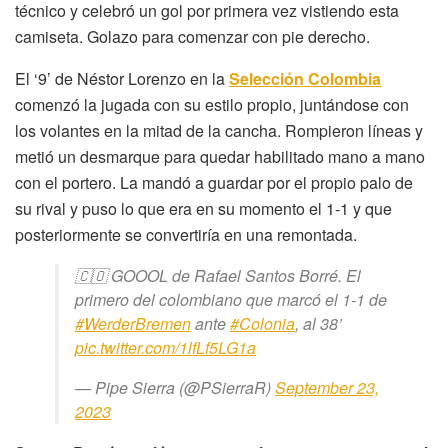
técnico y celebró un gol por primera vez vistiendo esta
camiseta. Golazo para comenzar con pie derecho.
El ‘9’ de Néstor Lorenzo en la
Selección Colombia
comenzó la jugada con su estilo propio, juntándose con
los volantes en la mitad de la cancha. Rompieron líneas y
metió un desmarque para quedar habilitado mano a mano
con el portero. La mandó a guardar por el propio palo de
su rival y puso lo que era en su momento el 1-1 y que
posteriormente se convertiría en una remontada.
🇨🇴 GOOOL de Rafael Santos Borré. El
primero del colombiano que marcó el 1-1 de
#WerderBremen
ante
#Colonia
, al 38’
pic.twitter.com/1lfLf5LG1a
— Pipe Sierra (@PSierraR)
September 23,
2023