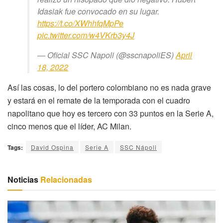
Idasiak fue convocado en su lugar.
https://t.co/XWhhfqMpPe
pic.twitter.com/w4VKrb3y4J
— Oficial SSC Napoli (@sscnapoliES)
April
18, 2022
Así las cosas, lo del portero colombiano no es nada grave
y estará en el remate de la temporada con el cuadro
napolitano que hoy es tercero con 33 puntos en la Serie A,
cinco menos que el líder, AC Milan.
Tags:
David Ospina
Serie A
SSC Nápoli
Noticias
Relacionadas