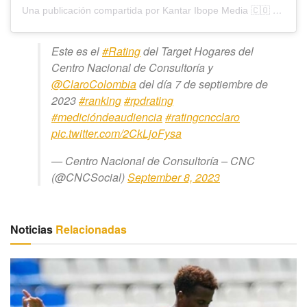
Una publicación compartida por Kantar Ibope Media 🇨🇴 (@rating_colombia_00)
Este es el
#Rating
del Target Hogares del
Centro Nacional de Consultoría y
@ClaroColombia
del día 7 de septiembre de
2023
#ranking
#rpdrating
#medicióndeaudiencia
#ratingcncclaro
pic.twitter.com/2CkLjoFysa
— Centro Nacional de Consultoría – CNC
(@CNCSocial)
September 8, 2023
Noticias
Relacionadas