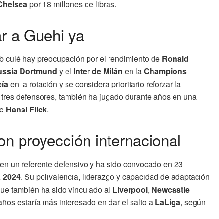
Chelsea
por 18 millones de libras.
r a Guehi ya
ub culé hay preocupación por el rendimiento de
Ronald
ussia Dortmund
y el
Inter de Milán
en la
Champions
cía
en la rotación y se considera prioritario reforzar la
res defensores, también ha jugado durante años en una
de
Hansi Flick
.
on proyección internacional
en un referente defensivo y ha sido convocado en 23
 2024
. Su polivalencia, liderazgo y capacidad de adaptación
nque también ha sido vinculado al
Liverpool
,
Newcastle
 años estaría más interesado en dar el salto a
LaLiga
, según