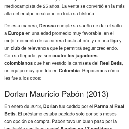
mediocampista de 25 años. La venta se convirtió en la más
alta del equipo mexicano en toda su historia.
De esta manera,
Deossa
cumple su sueño de dar el salto
a
Europa
en una edad promedio muy favorable, en el
mejor momento de su carrera hasta ahora, y en una
liga
y
un
club
de relevancia que le permitirá seguir creciendo.
Con su llegada, ya son
cuatro los jugadores
colombianos
que han vestido la camiseta del
Real Betis
,
un equipo muy querido en
Colombia
. Repasemos cómo
les fue a los otros:
Dorlan Mauricio Pabón (2013)
En enero de 2013,
Dorlan
fue cedido por el
Parma
al
Real
Betis
. El préstamo estaba pactado solo por seis meses
con opción de compra. Pabón tuvo un buen paso por la
institución sevillana: marcó
8 goles en 17 partidos
y