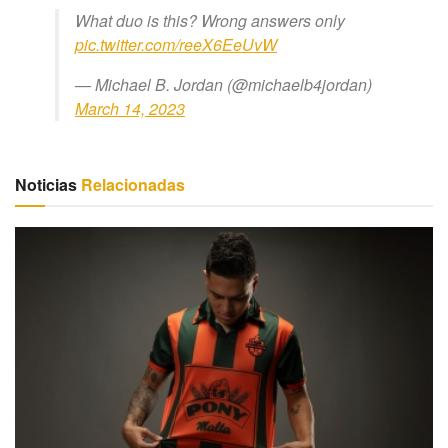
What duo is this? Wrong answers only
pic.twitter.com/reeX6EeUvW
— Michael B. Jordan (@michaelb4jordan)
March 14, 2023
Noticias
Relacionadas