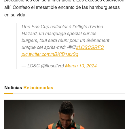
allí. Confesó el irresistible encanto de las hamburguesas
en su vida.
Une Eco Cup collector à l’effigie d’Eden
Hazard, un marquage spécial sur les
burgers, tout sera réuni pour un évènement
unique cet après-midi 🤩👏
#LOSCSRFC
pic.twitter.com/nBKtB1a3Sq
— LOSC (@losclive)
March 10, 2024
Noticias
Relacionadas