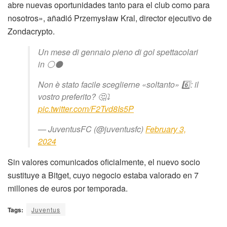
abre nuevas oportunidades tanto para el club como para
nosotros», añadió Przemysław Kral, director ejecutivo de
Zondacrypto.
Un mese di gennaio pieno di gol spettacolari
in ⚪️⚫️
Non è stato facile sceglierne «soltanto» 6️⃣: il
vostro preferito? 🤔⤵️
pic.twitter.com/F2Tvd8Is5P
— JuventusFC (@juventusfc)
February 3,
2024
Sin valores comunicados oficialmente, el nuevo socio
sustituye a Bitget, cuyo negocio estaba valorado en 7
millones de euros por temporada.
Tags:
Juventus