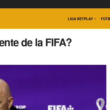
LIGA BETPLAY
FÚTB
ente de la FIFA?