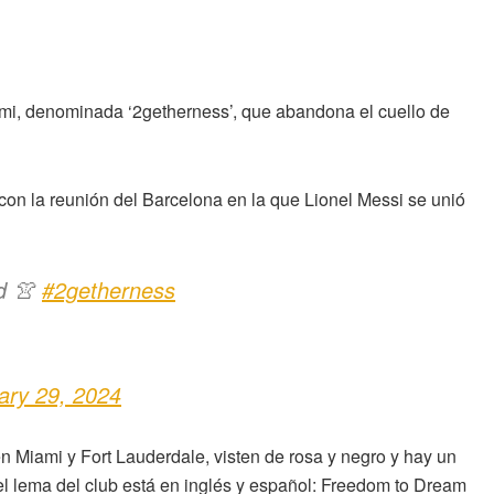
iami, denominada ‘2getherness’, que abandona el cuello de
con la reunión del Barcelona en la que Lionel Messi se unió
d 👚
#2getherness
ary 29, 2024
en Miami y Fort Lauderdale, visten de rosa y negro y hay un
el lema del club está en inglés y español: Freedom to Dream