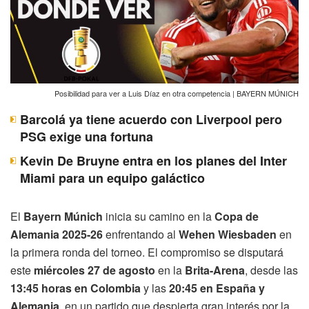
Posibilidad para ver a Luis Díaz en otra competencia | BAYERN MÚNICH
Barcolá ya tiene acuerdo con Liverpool pero
PSG exige una fortuna
Kevin De Bruyne entra en los planes del Inter
Miami para un equipo galáctico
El
Bayern Múnich
inicia su camino en la
Copa de
Alemania 2025-26
enfrentando al
Wehen Wiesbaden
en
la primera ronda del torneo. El compromiso se disputará
este
miércoles 27 de agosto
en la
Brita-Arena
, desde las
13:45 horas en Colombia
y las
20:45 en España y
Alemania
, en un partido que despierta gran interés por la