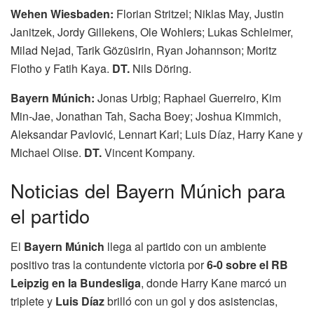
Wehen Wiesbaden:
Florian Stritzel; Niklas May, Justin
Janitzek, Jordy Gillekens, Ole Wohlers; Lukas Schleimer,
Milad Nejad, Tarik Gözüsirin, Ryan Johannson; Moritz
Flotho y Fatih Kaya.
DT.
Nils Döring.
Bayern Múnich:
Jonas Urbig; Raphael Guerreiro, Kim
Min-Jae, Jonathan Tah, Sacha Boey; Joshua Kimmich,
Aleksandar Pavlović, Lennart Karl; Luis Díaz, Harry Kane y
Michael Olise.
DT.
Vincent Kompany.
Noticias del Bayern Múnich para
el partido
El
Bayern Múnich
llega al partido con un ambiente
positivo tras la contundente victoria por
6-0 sobre el RB
Leipzig en la Bundesliga
, donde Harry Kane marcó un
triplete y
Luis Díaz
brilló con un gol y dos asistencias,