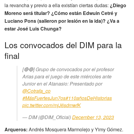
la revancha y previo a ella existían ciertas dudas:
¿Diego
Moreno será titular? ¿Cómo están Edwuin Cetré y
Luciano Pons (salieron por lesión en la ida)? ¿Va a
estar José Luis Chunga?
Los convocados del DIM para la
final
[🔴🔵] Grupo de convocados por el profesor
Arias para el juego de este miércoles ante
Junior en el Atanasio: Presentado por
@Cotrafa_co
#MásFuertesJun7os
#110añosDeHistorias
pic.twitter.com/mjJ6sdmwfK
— DIM (@DIM_Oficial)
December 13, 2023
Arqueros:
Andrés Mosquera Marmolejo y Yimy Gómez.