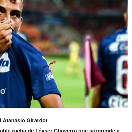
l Atanasio Girardot
irable racha de Léyser Chaverra que sorprende a