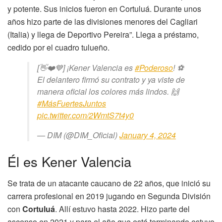
y potente. Sus inicios fueron en Cortuluá. Durante unos
años hizo parte de las divisiones menores del Cagliari
(Italia) y llega de Deportivo Pereira”. Llega a préstamo,
cedido por el cuadro tulueño.
[👋❤️💙] ¡Kener Valencia es
#Poderoso
! ⚽️
El delantero firmó su contrato y ya viste de
manera oficial los colores más lindos. 🙌
#MásFuertesJuntos
pic.twitter.com/2WmtS7t4y0
— DIM (@DIM_Oficial)
January 4, 2024
Él es Kener Valencia
Se trata de un atacante caucano de 22 años, que inició su
carrera profesional en 2019 jugando en Segunda División
con
Cortuluá
. Allí estuvo hasta 2022. Hizo parte del
ascenso en 2021 y para el año que está terminando estuvo