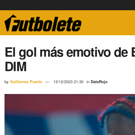
El gol más emotivo de 
DIM
by
Guillermo Puerto
13/12/2023 21:30
in
DaleRojo