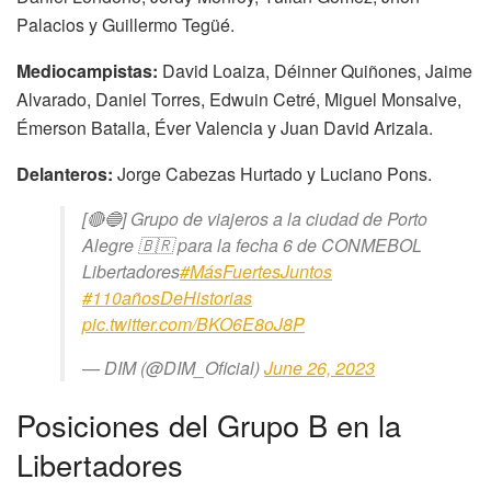
Palacios y Guillermo Tegüé.
Mediocampistas:
David Loaiza, Déinner Quiñones, Jaime
Alvarado, Daniel Torres, Edwuin Cetré, Miguel Monsalve,
Émerson Batalla, Éver Valencia y Juan David Arizala.
Delanteros:
Jorge Cabezas Hurtado y Luciano Pons.
[🔴🔵] Grupo de viajeros a la ciudad de Porto
Alegre 🇧🇷 para la fecha 6 de CONMEBOL
Libertadores
#MásFuertesJuntos
#110añosDeHistorias
pic.twitter.com/BKO6E8oJ8P
— DIM (@DIM_Oficial)
June 26, 2023
Posiciones del Grupo B en la
Libertadores