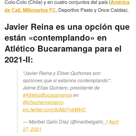
Colo-Colo (Chile) y en cuatro conjuntos del país (
América
de Cali
,
Millonarios FC
, Deportivo Pasto y Once Caldas).
Javier Reina es una opción que
están «contemplando» en
Atlético Bucaramanga para el
2021-II:
"Javier Reina y Eliser Quiñones son
opciones que si estamos contemplando":
Jaime Elias Quintero, presidente de
#AtléticoBucaramanga
en
@chechemaniarcn
.
pic.twitter.com/9zMzFnbWHC
— Maribel Gallo Díaz (@maribelgallo_)
April
27, 2021