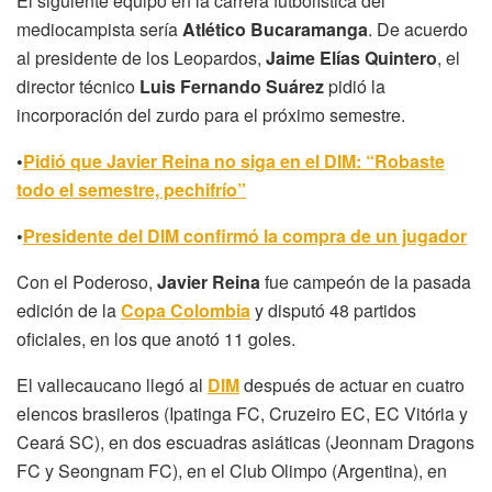
El siguiente equipo en la carrera futbolística del
mediocampista sería
Atlético Bucaramanga
. De acuerdo
al presidente de los Leopardos,
Jaime Elías Quintero
, el
director técnico
Luis Fernando Suárez
pidió la
incorporación del zurdo para el próximo semestre.
•
Pidió que Javier Reina no siga en el DIM: “Robaste
todo el semestre, pechifrío”
•
Presidente del DIM confirmó la compra de un jugador
Con el Poderoso,
Javier Reina
fue campeón de la pasada
edición de la
Copa Colombia
y disputó 48 partidos
oficiales, en los que anotó 11 goles.
El vallecaucano llegó al
DIM
después de actuar en cuatro
elencos brasileros (Ipatinga FC, Cruzeiro EC, EC Vitória y
Ceará SC), en dos escuadras asiáticas (Jeonnam Dragons
FC y Seongnam FC), en el Club Olimpo (Argentina), en