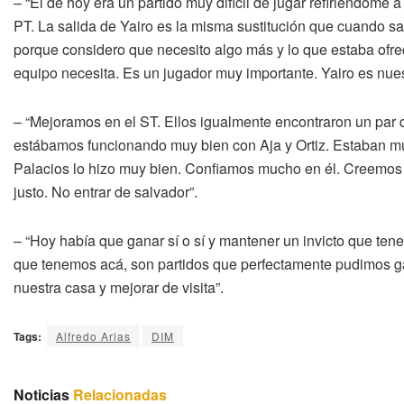
– “El de hoy era un partido muy difícil de jugar refiriéndome
PT. La salida de Yairo es la misma sustitución que cuando sa
porque considero que necesito algo más y lo que estaba ofrec
equipo necesita. Es un jugador muy importante. Yairo es nuest
– “Mejoramos en el ST. Ellos igualmente encontraron un par 
estábamos funcionando muy bien con Aja y Ortiz. Estaban muy
Palacios lo hizo muy bien. Confiamos mucho en él. Creemos
justo. No entrar de salvador”.
– “Hoy había que ganar sí o sí y mantener un invicto que t
que tenemos acá, son partidos que perfectamente pudimos g
nuestra casa y mejorar de visita”.
Tags:
Alfredo Arias
DIM
Noticias
Relacionadas