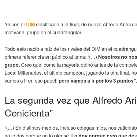
Ya con el
DIM
clasificado a la final, de nuevo Alfredo Arias se 
motivar al grupo en el cuadrangular.
Todo esto nació a raíz de los rivales del DIM en el cuadrangu
primera referencia en público al tema: “(…)
Nosotros no nos
grupo.
Creo que, como la mayoría opinó antes de la compet
Local Millonarios, el último campeón, jugando la otra final, 
vamos a ir en ese papel,
pero vamos a ir por los 3 puntos”
La segunda vez que Alfredo Ari
Cenicienta”
“(…) En distintos medios, incluso colegas míos, nos vaticin
no lo doy porque no lo piense.
Lo doy porque creo que de 