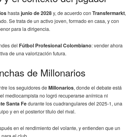
ios
hasta
junio de 2028
y, de acuerdo con
Transfermarkt
,
do. Se trata de un activo joven, formado en casa, y con
nor para la dirigencia.
andes del
Fútbol Profesional Colombiano
: vender ahora
tiva de una valorización futura.
inchas de Millonarios
ntre los seguidores de
Millonarios
, donde el debate está
 el mediocampista no logró recuperarse anímica ni
te Santa Fe
durante los cuadrangulares del 2025-1, una
o y en el posterior título del rival.
spués en el rendimiento del volante, y entienden que un
 para el club.