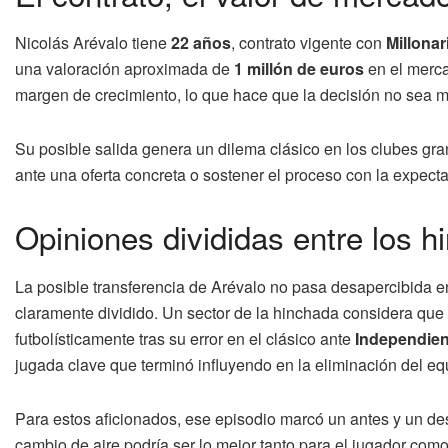
Nicolás Arévalo tiene
22 años
, contrato vigente con
Millonar
una valoración aproximada de
1 millón de euros
en el merca
margen de crecimiento, lo que hace que la decisión no sea me
Su posible salida genera un dilema clásico en los clubes gr
ante una oferta concreta o sostener el proceso con la expecta
Opiniones divididas entre los h
La posible transferencia de Arévalo no pasa desapercibida e
claramente dividido. Un sector de la hinchada considera que
futbolísticamente tras su error en el clásico ante
Independien
jugada clave que terminó influyendo en la eliminación del equip
Para estos aficionados, ese episodio marcó un antes y un de
cambio de aire podría ser lo mejor tanto para el jugador como