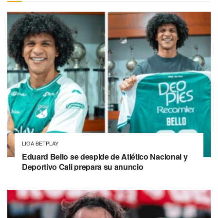
LIGA BETPLAY
Eduard Bello se despide de Atlético Nacional y
Deportivo Cali prepara su anuncio