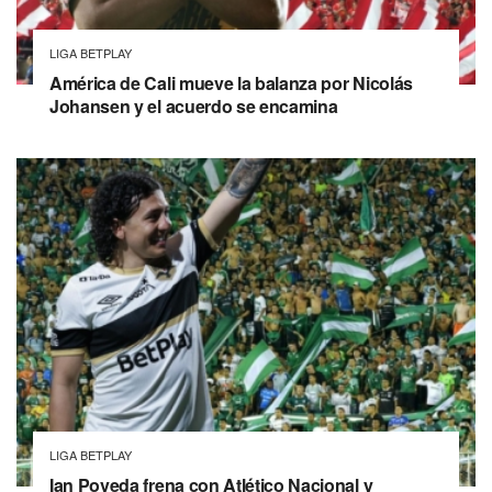
LIGA BETPLAY
América de Cali mueve la balanza por Nicolás
Johansen y el acuerdo se encamina
LIGA BETPLAY
Ian Poveda frena con Atlético Nacional y