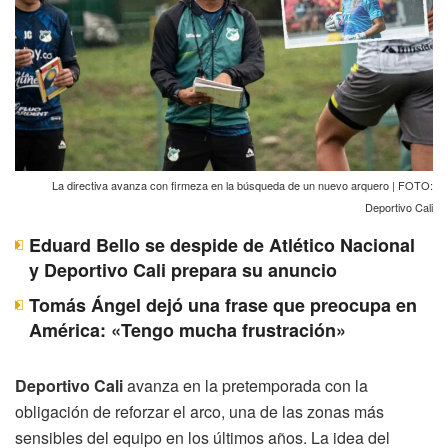
La directiva avanza con firmeza en la búsqueda de un nuevo arquero | FOTO:
Deportivo Cali
Eduard Bello se despide de Atlético Nacional
y Deportivo Cali prepara su anuncio
Tomás Ángel dejó una frase que preocupa en
América: «Tengo mucha frustración»
Deportivo Cali
avanza en la pretemporada con la
obligación de reforzar el arco, una de las zonas más
sensibles del equipo en los últimos años. La idea del