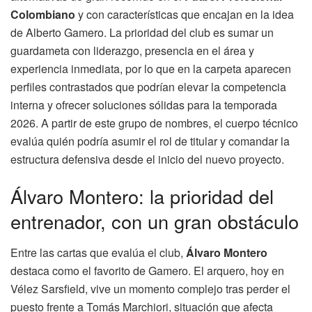
Colombiano
y con características que encajan en la idea
de Alberto Gamero. La prioridad del club es sumar un
guardameta con liderazgo, presencia en el área y
experiencia inmediata, por lo que en la carpeta aparecen
perfiles contrastados que podrían elevar la competencia
interna y ofrecer soluciones sólidas para la temporada
2026. A partir de este grupo de nombres, el cuerpo técnico
evalúa quién podría asumir el rol de titular y comandar la
estructura defensiva desde el inicio del nuevo proyecto.
Álvaro Montero: la prioridad del
entrenador, con un gran obstáculo
Entre las cartas que evalúa el club,
Álvaro Montero
destaca como el favorito de Gamero. El arquero, hoy en
Vélez Sarsfield, vive un momento complejo tras perder el
puesto frente a Tomás Marchiori, situación que afecta