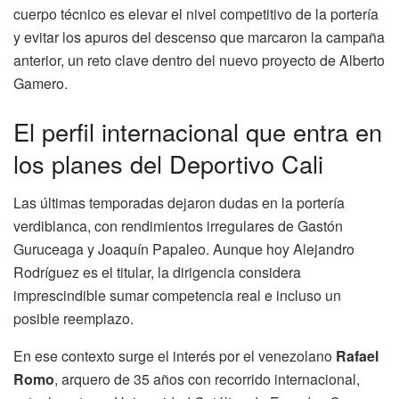
cuerpo técnico es elevar el nivel competitivo de la portería
y evitar los apuros del descenso que marcaron la campaña
anterior, un reto clave dentro del nuevo proyecto de Alberto
Gamero.
El perfil internacional que entra en
los planes del Deportivo Cali
Las últimas temporadas dejaron dudas en la portería
verdiblanca, con rendimientos irregulares de Gastón
Guruceaga y Joaquín Papaleo. Aunque hoy Alejandro
Rodríguez es el titular, la dirigencia considera
imprescindible sumar competencia real e incluso un
posible reemplazo.
En ese contexto surge el interés por el venezolano
Rafael
Romo
, arquero de 35 años con recorrido internacional,