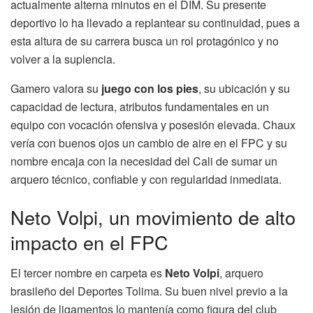
actualmente alterna minutos en el DIM. Su presente
deportivo lo ha llevado a replantear su continuidad, pues a
esta altura de su carrera busca un rol protagónico y no
volver a la suplencia.
Gamero valora su
juego con los pies
, su ubicación y su
capacidad de lectura, atributos fundamentales en un
equipo con vocación ofensiva y posesión elevada. Chaux
vería con buenos ojos un cambio de aire en el FPC y su
nombre encaja con la necesidad del Cali de sumar un
arquero técnico, confiable y con regularidad inmediata.
Neto Volpi, un movimiento de alto
impacto en el FPC
El tercer nombre en carpeta es
Neto Volpi
, arquero
brasileño del Deportes Tolima. Su buen nivel previo a la
lesión de ligamentos lo mantenía como figura del club