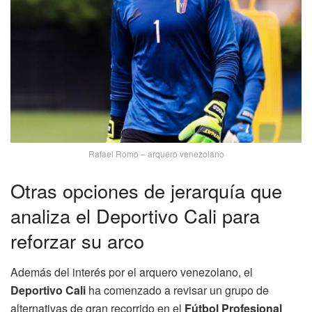
Rafael Romo – arquero venezolano
Otras opciones de jerarquía que
analiza el Deportivo Cali para
reforzar su arco
Además del interés por el arquero venezolano, el
Deportivo Cali
ha comenzado a revisar un grupo de
alternativas de gran recorrido en el
Fútbol Profesional