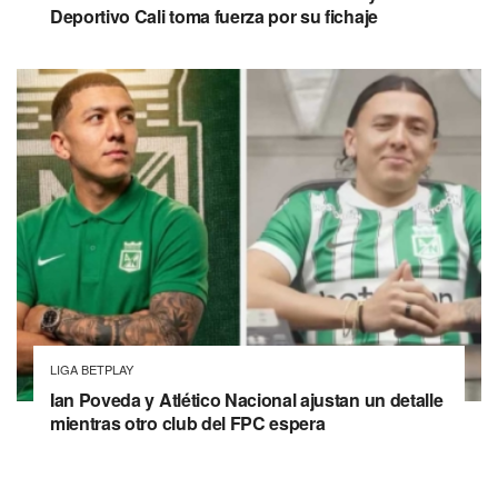
Deportivo Cali toma fuerza por su fichaje
LIGA BETPLAY
Ian Poveda y Atlético Nacional ajustan un detalle
mientras otro club del FPC espera