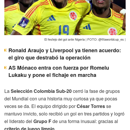
El festejo del gol ante Nigeria | FOTO: @fifaworldcup_es |
Ronald Araujo y Liverpool ya tienen acuerdo:
el giro que destrabó la operación
AS Mónaco entra con fuerza por Romelu
Lukaku y pone el fichaje en marcha
La
Selección Colombia Sub-20
cerró la fase de grupos
del Mundial con una historia muy curiosa ya que pocas
veces se da. El equipo dirigido por
César Torres
se
mantuvo invicto, solo recibió un gol en tres partidos y logró
el liderato del
Grupo F
de una forma inusual: gracias al
criterio de juego limpio
.