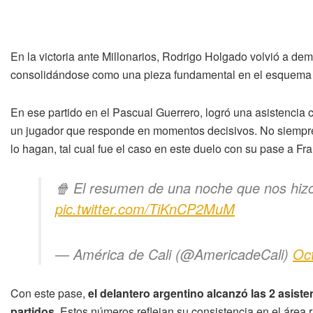
En la victoria ante Millonarios, Rodrigo Holgado volvió a de
consolidándose como una pieza fundamental en el esquema 
En ese partido en el Pascual Guerrero, logró una asistencia c
un jugador que responde en momentos decisivos. No siempr
lo hagan, tal cual fue el caso en este duelo con su pase a Fr
🍿 El resumen de una noche que nos hizo 𝘦𝘴
pic.twitter.com/TiKnCP2MuM
— América de Cali (@AmericadeCali)
Oc
Con este pase,
el delantero argentino alcanzó las 2 asist
partidos.
Estos números reflejan su consistencia en el área 