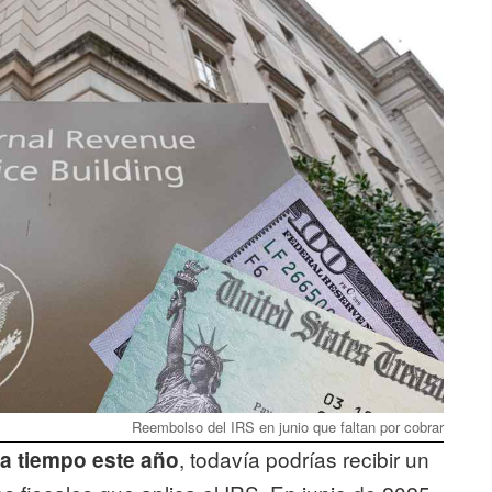
Reembolso del IRS en junio que faltan por cobrar
, todavía podrías recibir un
a tiempo este año